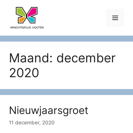
Ga
naar
Men
de
inhoud
Maand:
december
2020
Nieuwjaarsgroet
11 december, 2020