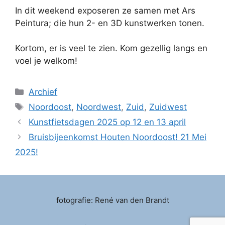
In dit weekend exposeren ze samen met Ars
Peintura; die hun 2- en 3D kunstwerken tonen.
Kortom, er is veel te zien. Kom gezellig langs en
voel je welkom!
Categorieën
Archief
Tags
Noordoost
,
Noordwest
,
Zuid
,
Zuidwest
Kunstfietsdagen 2025 op 12 en 13 april
Bruisbijeenkomst Houten Noordoost! 21 Mei
2025!
fotografie: René van den Brandt