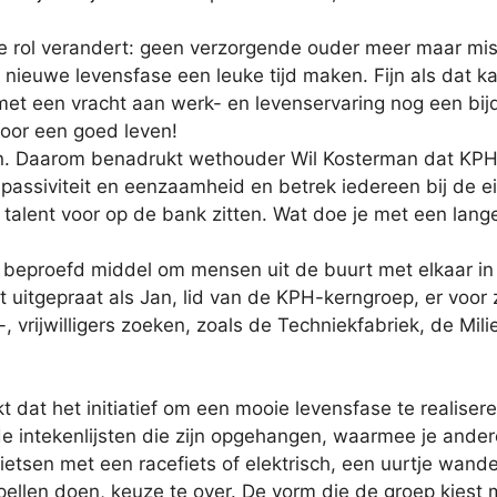
 je rol verandert: geen verzorgende ouder meer maar mi
e nieuwe levensfase een leuke tijd maken. Fijn als dat k
et een vracht aan werk- en levenservaring nog een bij
voor een goed leven!
. Daarom benadrukt wethouder Wil Kosterman dat KPH p
ssiviteit en eenzaamheid en betrek iedereen bij de eig
talent voor op de bank zitten. Wat doe je met een lange
 beproefd middel om mensen uit de buurt met elkaar in 
t uitgepraat als Jan, lid van de KPH-kerngroep, er voor z
-, vrijwilligers zoeken, zoals de Techniekfabriek, de Mi
 het initiatief om een mooie levensfase te realiseren al
 de intekenlijsten die zijn opgehangen, waarmee je an
n: fietsen met een racefiets of elektrisch, een uurtje wa
len doen, keuze te over. De vorm die de groep kiest 