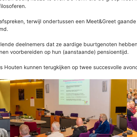
filosoferen.
afspreken, terwijl ondertussen een Meet&Greet gaande i
omd.
illende deelnemers dat ze aardige buurtgenoten hebben 
nen voorbereiden op hun (aanstaande) pensioentijd.
us Houten kunnen terugkijken op twee succesvolle avon