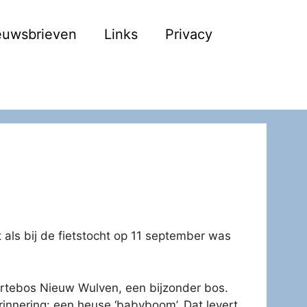
euwsbrieven
Links
Privacy
 als bij de fietstocht op 11 september was
oortebos Nieuw Wulven, een bijzonder bos.
rinnering: een heuse ‘babyboom’. Dat levert