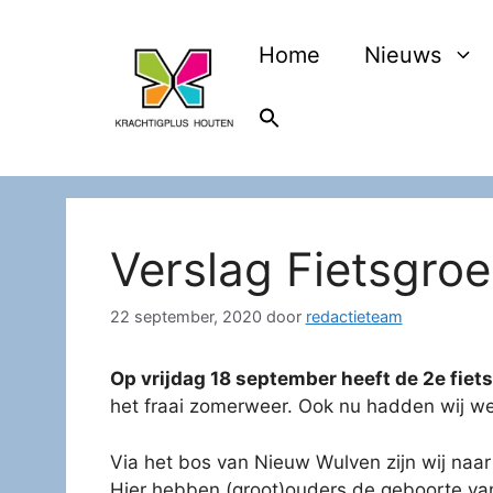
Ga
naar
Home
Nieuws
de
inhoud
Verslag Fietsgro
22 september, 2020
door
redactieteam
Op vrijdag 18 september heeft de 2e fiets
het fraai zomerweer. Ook nu hadden wij we
Via het bos van Nieuw Wulven zijn wij naar
Hier hebben (groot)ouders de geboorte van 