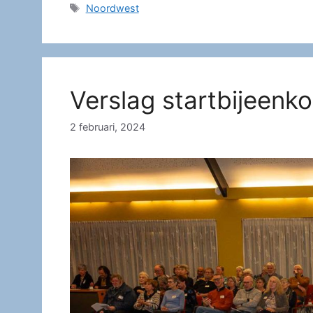
Tags
Noordwest
Verslag startbijeen
2 februari, 2024