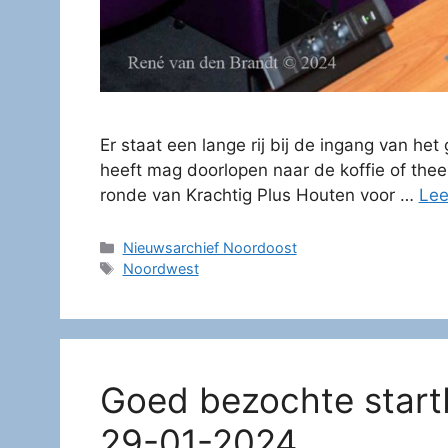
Er staat een lange rij bij de ingang van h
heeft mag doorlopen naar de koffie of thee
ronde van Krachtig Plus Houten voor …
Lee
Categorieën
Nieuwsarchief Noordoost
Tags
Noordwest
Goed bezochte start
29-01-2024.